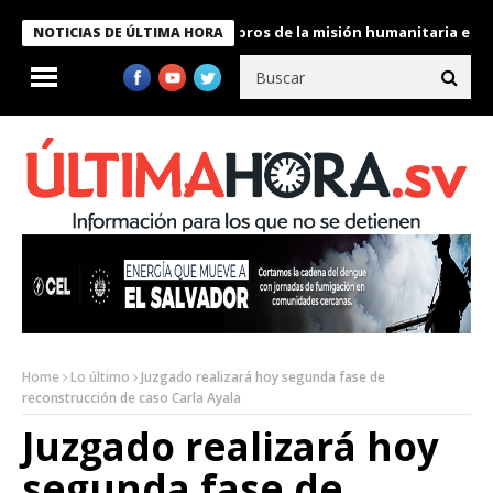
te Bukele condecora a miembros de la misión humanitaria enviada
NOTICIAS DE ÚLTIMA HORA
Home
Lo último
Juzgado realizará hoy segunda fase de
reconstrucción de caso Carla Ayala
Juzgado realizará hoy
segunda fase de