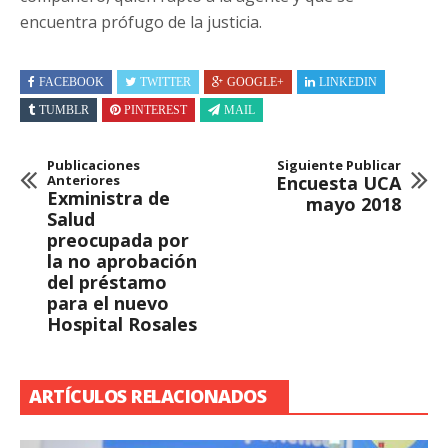
encuentra prófugo de la justicia.
FACEBOOK
TWITTER
GOOGLE+
LINKEDIN
TUMBLR
PINTEREST
MAIL
Publicaciones
Siguiente Publicar
Anteriores
Encuesta UCA
Exministra de
mayo 2018
Salud
preocupada por
la no aprobación
del préstamo
para el nuevo
Hospital Rosales
ARTÍCULOS RELACIONADOS