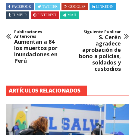
FACEBOOK
TWITTER
GOOGLE+
LINKEDIN
TUMBLR
PINTEREST
MAIL
Publicaciones
Siguiente Publicar
Anteriores
S. Cerén
Aumentan a 84
agradece
los muertos por
aprobación de
inundaciones en
bono a policías,
Perú
soldados y
custodios
ARTÍCULOS RELACIONADOS