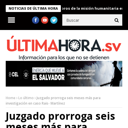
e Bukele condecora a miembros de la misión humanitaria enviada 
NOTICIAS DE ÚLTIMA HORA
Home
Lo último
Juzgado prorroga seis meses más para
investigación en caso Rais- Martínez
Juzgado prorroga seis
meses más para