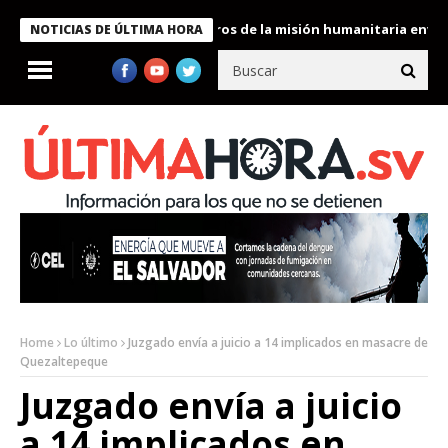
 Bukele condecora a miembros de la misión humanitaria enviada a
NOTICIAS DE ÚLTIMA HORA
Home
Lo último
Juzgado envía a juicio a 14 implicados en masacre de
Quezaltepeque
Juzgado envía a juicio
a 14 implicados en