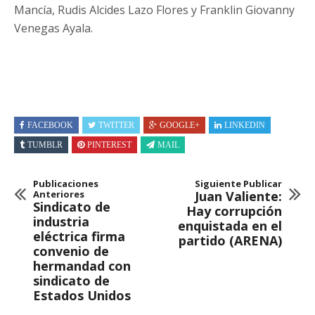
Mancía, Rudis Alcides Lazo Flores y Franklin Giovanny
Venegas Ayala.
FACEBOOK
TWITTER
GOOGLE+
LINKEDIN
TUMBLR
PINTEREST
MAIL
Publicaciones
Siguiente Publicar
Anteriores
Juan Valiente:
Sindicato de
Hay corrupción
industria
enquistada en el
eléctrica firma
partido (ARENA)
convenio de
hermandad con
sindicato de
Estados Unidos