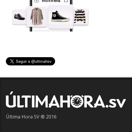
Última Hora SV ® 2016