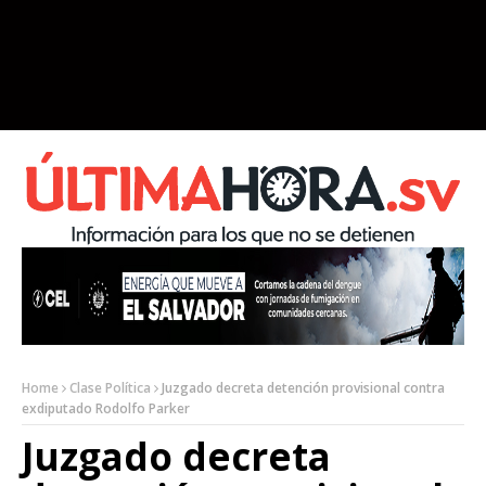
Home
Clase Política
Juzgado decreta detención provisional contra
exdiputado Rodolfo Parker
Juzgado decreta