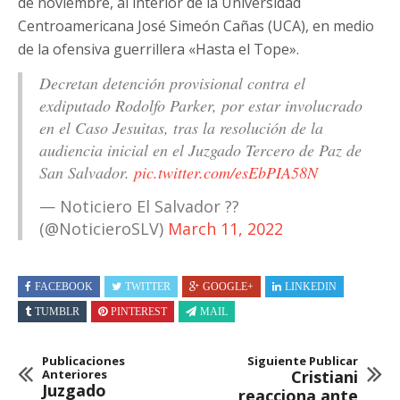
de noviembre, al interior de la Universidad
Centroamericana José Simeón Cañas (UCA), en medio
de la ofensiva guerrillera «Hasta el Tope».
Decretan detención provisional contra el
exdiputado Rodolfo Parker, por estar involucrado
en el Caso Jesuitas, tras la resolución de la
audiencia inicial en el Juzgado Tercero de Paz de
San Salvador.
pic.twitter.com/esEbPIA58N
— Noticiero El Salvador ??
(@NoticieroSLV)
March 11, 2022
FACEBOOK
TWITTER
GOOGLE+
LINKEDIN
TUMBLR
PINTEREST
MAIL
Publicaciones
Siguiente Publicar
Anteriores
Cristiani
Juzgado
reacciona ante