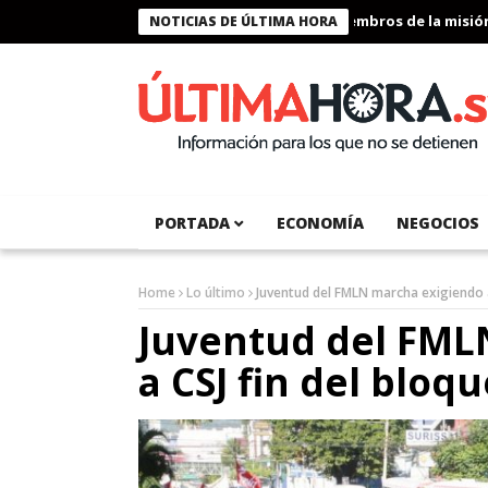
Presidente Bukele condecora a miembros de la misión huma
NOTICIAS DE ÚLTIMA HORA
PORTADA
ECONOMÍA
NEGOCIOS
Home
Lo último
Juventud del FMLN marcha exigiendo 
Juventud del FML
a CSJ fin del blo