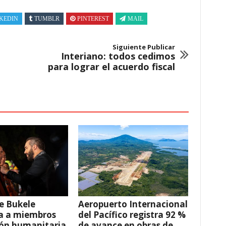
KEDIN
TUMBLR
PINTEREST
MAIL
Siguiente Publicar
Interiano: todos cedimos
para lograr el acuerdo fiscal
e Bukele
Aeropuerto Internacional
a a miembros
del Pacífico registra 92 %
ión humanitaria
de avance en obras de