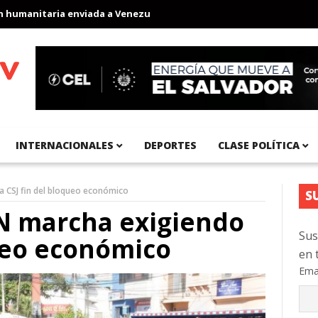
nitaria enviada a Venezuela
Aeropuerto Internacional del Pacíf
INTERNACIONALES
DEPORTES
CLASE POLÍTICA
a CSJ fin del bloqueo económico
S
N marcha exigiendo
Sus
queo económico
en 
Ema