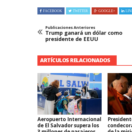
FACEBOOK
TWITTER
GOOGLE+
LIN
Publicaciones Anteriores
Trump ganará un dólar como
presidente de EEUU
ARTÍCULOS RELACIONADOS
Aeropuerto Internacional
President
de El Salvador supera los
condecor
3 millones de pasajeros
de la mis