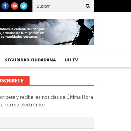
ico registra 92 % de avance en obras de terracería
Aeropuerto In
SEGURIDAD CIUDADANA
UH TV
USCRIBETE
cribete y recibe las noticias de Última Hora
tu correo electrónico.
il