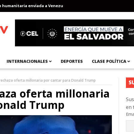
anitaria enviada a Venezuela
Aeropuerto Internacional del Pací
INTERNACIONALES
DEPORTES
CLASE POLÍTICA
 rechaza oferta millonaria por cantar para Donald Trump
S
aza oferta millonaria
Sus
Donald Trump
en 
Ema