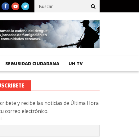
fico registra 92 % de avance en obras de terracería
Aeropuerto I
SEGURIDAD CIUDADANA
UH TV
USCRIBETE
cribete y recibe las noticias de Última Hora
tu correo electrónico.
il