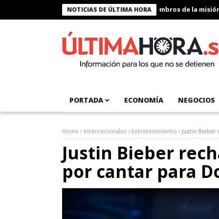
Presidente Bukele condecora a miembros de la misión hum
NOTICIAS DE ÚLTIMA HORA
PORTADA
ECONOMÍA
NEGOCIOS
Home
Internacionales
Entretenimiento
Justin Bieber
Justin Bieber rech
por cantar para 