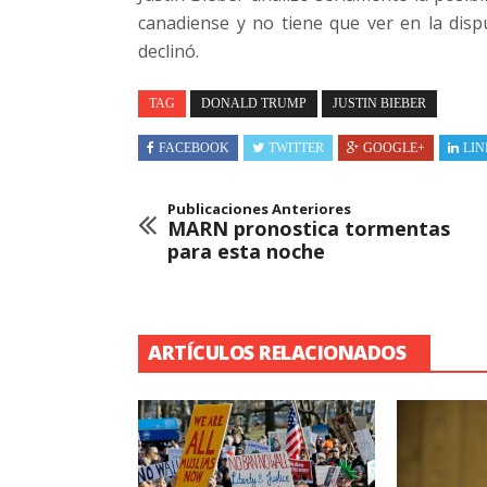
canadiense y no tiene que ver en la dispu
declinó.
TAG
DONALD TRUMP
JUSTIN BIEBER
FACEBOOK
TWITTER
GOOGLE+
LIN
Publicaciones Anteriores
MARN pronostica tormentas
para esta noche
ARTÍCULOS RELACIONADOS