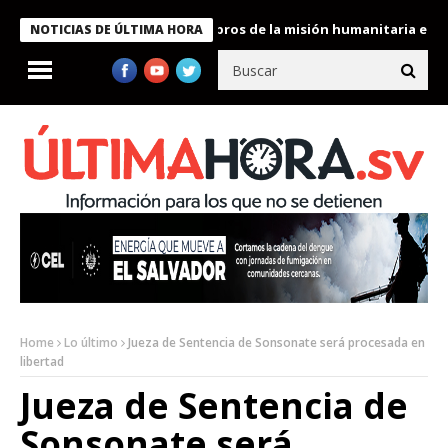
te Bukele condecora a miembros de la misión humanitaria enviada 
NOTICIAS DE ÚLTIMA HORA
Home
Lo último
Jueza de Sentencia de Sonsonate será procesada en
libertad
Jueza de Sentencia de
Sonsonate será