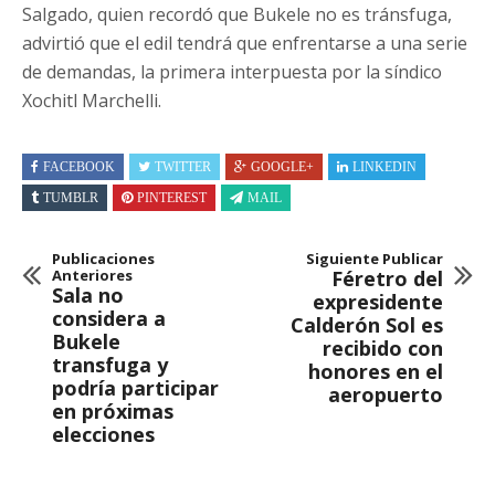
Salgado, quien recordó que Bukele no es tránsfuga,
advirtió que el edil tendrá que enfrentarse a una serie
de demandas, la primera interpuesta por la síndico
Xochitl Marchelli.
FACEBOOK
TWITTER
GOOGLE+
LINKEDIN
TUMBLR
PINTEREST
MAIL
Publicaciones
Siguiente Publicar
Anteriores
Féretro del
Sala no
expresidente
considera a
Calderón Sol es
Bukele
recibido con
transfuga y
honores en el
podría participar
aeropuerto
en próximas
elecciones