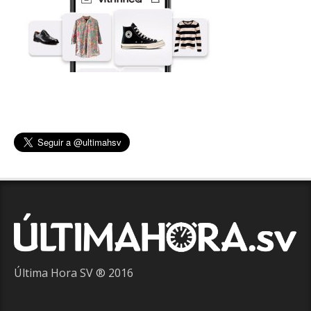
Última Hora SV ® 2016