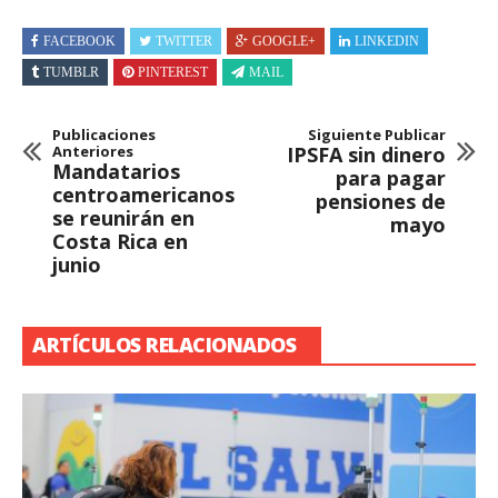
FACEBOOK
TWITTER
GOOGLE+
LINKEDIN
TUMBLR
PINTEREST
MAIL
Publicaciones
Siguiente Publicar
Anteriores
IPSFA sin dinero
Mandatarios
para pagar
centroamericanos
pensiones de
se reunirán en
mayo
Costa Rica en
junio
ARTÍCULOS RELACIONADOS