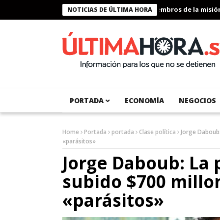
Presidente Bukele condecora a miembros de la misión hum
NOTICIAS DE ÚLTIMA HORA
PORTADA
ECONOMÍA
NEGOCIOS
Home
Portada
portada
Clase política
Jorge Daboub:
«parásitos»
Jorge Daboub: La p
subido $700 mill
«parásitos»