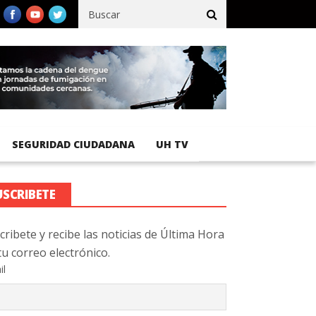
fico registra 92 % de avance en obras de terracería
Aeropuerto 
SEGURIDAD CIUDADANA
UH TV
USCRIBETE
cribete y recibe las noticias de Última Hora
tu correo electrónico.
il