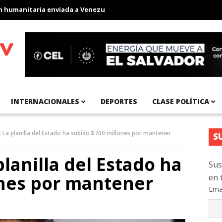
anitaria enviada a Venezuela
Aeropuerto Internacional del Pací
INTERNACIONALES
DEPORTES
CLASE POLÍTICA
 La planilla del Estado ha subido $700 millones por mantener
S
lanilla del Estado ha
Sus
ones por mantener
en 
Ema