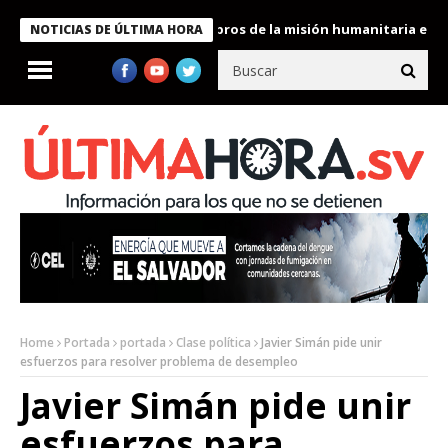
te Bukele condecora a miembros de la misión humanitaria enviada 
NOTICIAS DE ÚLTIMA HORA
Home
Portada
portada
Clase política
Javier Simán pide unir
esfuerzos para resolver problema de desempleo
Javier Simán pide unir
esfuerzos para