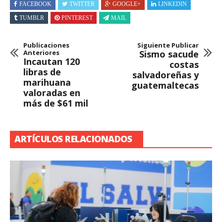
FACEBOOK
TWITTER
GOOGLE+
LINKEDIN
TUMBLR
PINTEREST
MAIL
Publicaciones
Siguiente Publicar
Anteriores
Sismo sacude
Incautan 120
costas
libras de
salvadoreñas y
marihuana
guatemaltecas
valoradas en
más de $61 mil
ARTÍCULOS RELACIONADOS