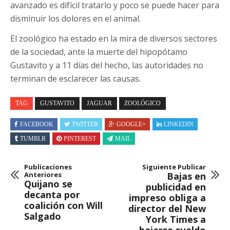
avanzado es difícil tratarlo y poco se puede hacer para
disminuir los dolores en el animal.
El zoológico ha estado en la mira de diversos sectores
de la sociedad, ante la muerte del hipopótamo
Gustavito y a 11 días del hecho, las autoridades no
terminan de esclarecer las causas.
TAG
GUSTAVITO
JAGUAR
ZOOLÓGICO
FACEBOOK
TWITTER
GOOGLE+
LINKEDIN
TUMBLR
PINTEREST
MAIL
Publicaciones
Siguiente Publicar
Anteriores
Bajas en
Quijano se
publicidad en
decanta por
impreso obliga a
coalición con Will
director del New
Salgado
York Times a