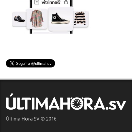
Última Hora SV ® 2016