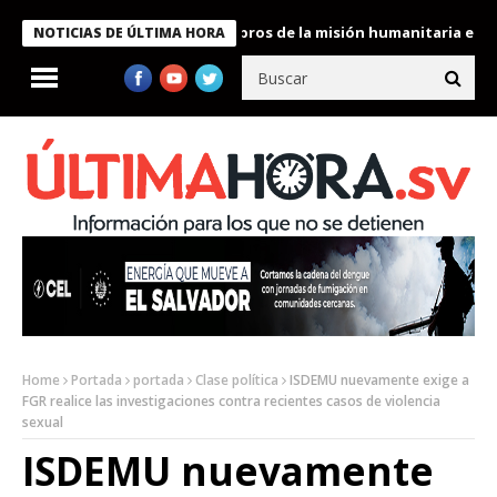
te Bukele condecora a miembros de la misión humanitaria enviada
NOTICIAS DE ÚLTIMA HORA
Home
Portada
portada
Clase política
ISDEMU nuevamente exige a
FGR realice las investigaciones contra recientes casos de violencia
sexual
ISDEMU nuevamente