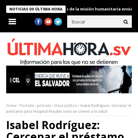
ukele condecora a miembros de la misión humanitaria enviada a V
NOTICIAS DE ÚLTIMA HORA
Home
Portada
portada
Clase política
Isabel Rodríguez: Cercenar el
préstamo para Hospital Rosales sería un crimen a la salud
Isabel Rodríguez:
Cercenar el préstamo