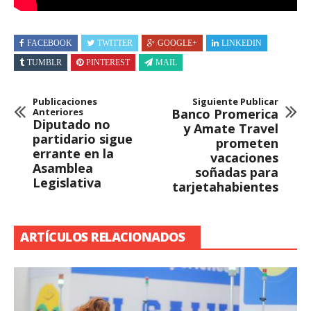
FACEBOOK
TWITTER
GOOGLE+
LINKEDIN
TUMBLR
PINTEREST
MAIL
Publicaciones
Siguiente Publicar
Anteriores
Banco Promerica
Diputado no
y Amate Travel
partidario sigue
prometen
errante en la
vacaciones
Asamblea
soñadas para
Legislativa
tarjetahabientes
ARTÍCULOS RELACIONADOS