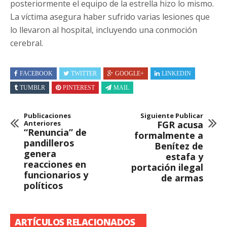
posteriormente el equipo de la estrella hizo lo mismo.
La víctima asegura haber sufrido varias lesiones que
lo llevaron al hospital, incluyendo una conmoción
cerebral.
FACEBOOK
TWITTER
GOOGLE+
LINKEDIN
TUMBLR
PINTEREST
MAIL
Publicaciones
Siguiente Publicar
Anteriores
FGR acusa
“Renuncia” de
formalmente a
pandilleros
Benítez de
genera
estafa y
reacciones en
portación ilegal
funcionarios y
de armas
políticos
ARTÍCULOS RELACIONADOS