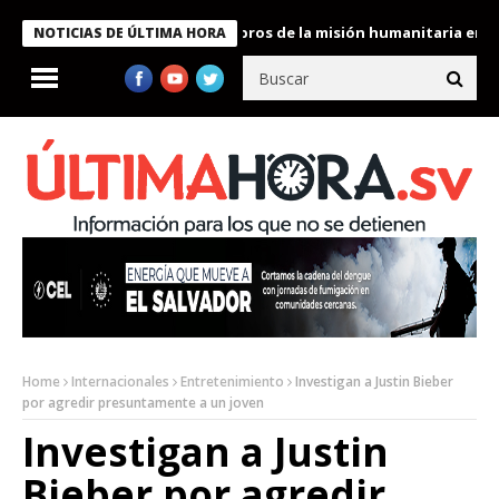
te Bukele condecora a miembros de la misión humanitaria enviada
NOTICIAS DE ÚLTIMA HORA
Home
Internacionales
Entretenimiento
Investigan a Justin Bieber
por agredir presuntamente a un joven
Investigan a Justin
Bieber por agredir