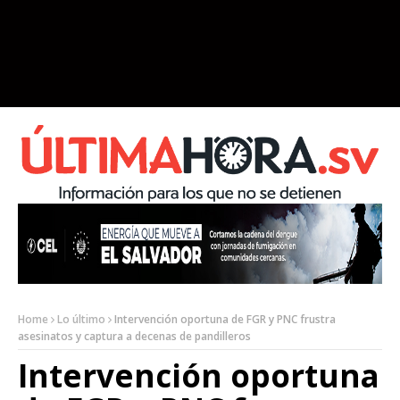
Home
Lo último
Intervención oportuna de FGR y PNC frustra
asesinatos y captura a decenas de pandilleros
Intervención oportuna