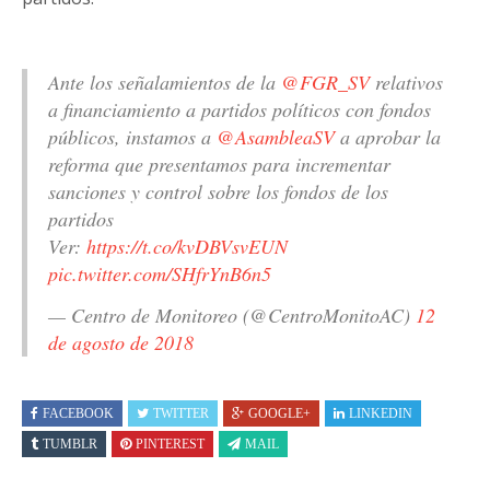
Ante los señalamientos de la
@FGR_SV
relativos
a financiamiento a partidos políticos con fondos
públicos, instamos a
@AsambleaSV
a aprobar la
reforma que presentamos para incrementar
sanciones y control sobre los fondos de los
partidos
Ver:
https://t.co/kvDBVsvEUN
pic.twitter.com/SHfrYnB6n5
— Centro de Monitoreo (@CentroMonitoAC)
12
de agosto de 2018
FACEBOOK
TWITTER
GOOGLE+
LINKEDIN
TUMBLR
PINTEREST
MAIL