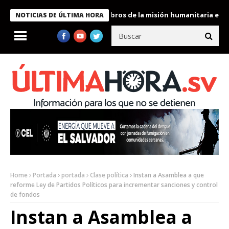
te Bukele condecora a miembros de la misión humanitaria enviada
NOTICIAS DE ÚLTIMA HORA
Home
Portada
portada
Clase política
Instan a Asamblea a que
reforme Ley de Partidos Políticos para incrementar sanciones y control
de fondos
Instan a Asamblea a