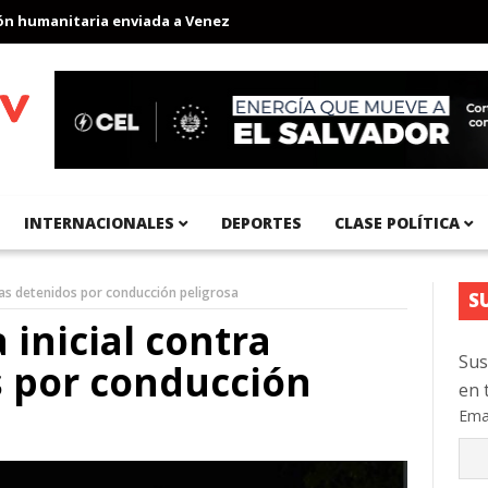
umanitaria enviada a Venezuela
Aeropuerto Internacional del Pa
INTERNACIONALES
DEPORTES
CLASE POLÍTICA
icías detenidos por conducción peligrosa
S
 inicial contra
Sus
s por conducción
en 
Ema