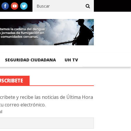
cífico registra 92 % de avance en obras de terracería
Aeropuert
SEGURIDAD CIUDADANA
UH TV
USCRIBETE
cribete y recibe las noticias de Última Hora
tu correo electrónico.
il