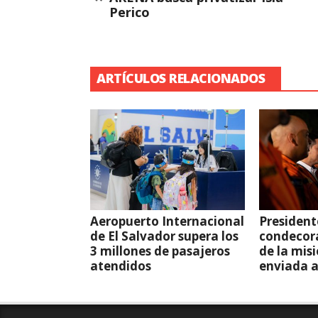
Perico
ARTÍCULOS RELACIONADOS
Aeropuerto Internacional
President
de El Salvador supera los
condecor
3 millones de pasajeros
de la mis
atendidos
enviada 