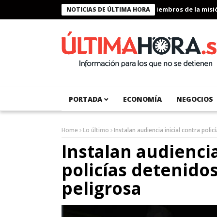
Presidente Bukele condecora a miembros de la misión h
NOTICIAS DE ÚLTIMA HORA
PORTADA
ECONOMÍA
NEGOCIOS
Home
Lo último
Instalan audiencia inicial contra pol
Instalan audiencia
policías detenido
peligrosa