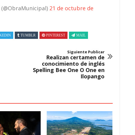
s (@ObraMunicipal)
21 de octubre de
KEDIN
TUMBLR
PINTEREST
MAIL
Siguiente Publicar
Realizan certamen de
conocimiento de inglés
Spelling Bee One O One en
Ilopango