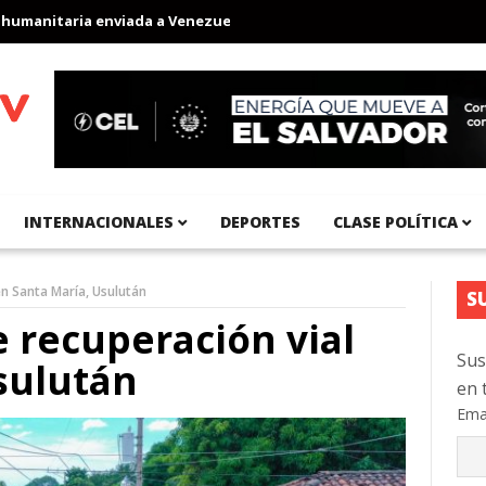
anitaria enviada a Venezuela
Aeropuerto Internacional del Pací
INTERNACIONALES
DEPORTES
CLASE POLÍTICA
 en Santa María, Usulután
S
e recuperación vial
Sus
sulután
en 
Ema