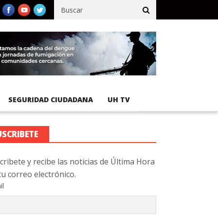
fico registra 92 % de avance en obras de terracería
Aeropuerto I
SEGURIDAD CIUDADANA
UH TV
USCRIBETE
cribete y recibe las noticias de Última Hora
tu correo electrónico.
il