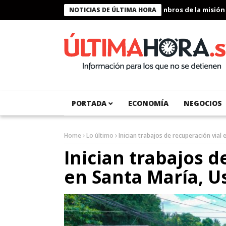
Presidente Bukele condecora a miembros de la misión hum
NOTICIAS DE ÚLTIMA HORA
PORTADA
ECONOMÍA
NEGOCIOS
Home
Lo último
Inician trabajos de recuperación vial
Inician trabajos d
en Santa María, U