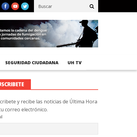
ico registra 92 % de avance en obras de terracería
Aeropuerto I
SEGURIDAD CIUDADANA
UH TV
USCRIBETE
cribete y recibe las noticias de Última Hora
tu correo electrónico.
il