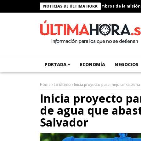
Presidente Bukele condecora a miembros de la misión hum
NOTICIAS DE ÚLTIMA HORA
PORTADA
ECONOMÍA
NEGOCIOS
Home
Lo último
Inicia proyecto para mejorar sistema
Inicia proyecto p
de agua que abast
Salvador