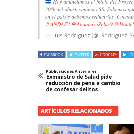
Hoy anunciamos el inicio del Proyec
30% del abastecimiento SS. Sabemos que
en el país y debemos reducirlas. Cuenta
@ANDASV
@AlejandroZelay9
@Dante
— Luis Rodriguez (@LRodriguez_S
FACEBOOK
TWITTER
GOOGLE+
LIN
Publicaciones Anteriores
Exministro de Salud pide
reducción de pena a cambio
de confesar delitos
ARTÍCULOS RELACIONADOS