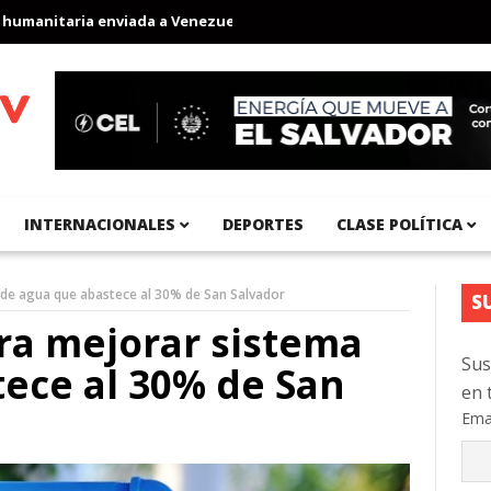
anitaria enviada a Venezuela
Aeropuerto Internacional del Pacíf
INTERNACIONALES
DEPORTES
CLASE POLÍTICA
 de agua que abastece al 30% de San Salvador
S
ara mejorar sistema
Sus
ece al 30% de San
en 
Ema