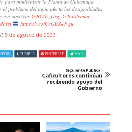
to para modernizar la Planta de Guluchapa,
 el problema del agua afecta las desigualdades
n con nosotros
@BCIE_Org
.
@RuAleman
Mossi
https://t.co/CcGBX4Jvgu
V)
9 de agosto de 2022
KEDIN
TUMBLR
PINTEREST
MAIL
Siguiente Publicar
Caficultores continúan
recibiendo apoyo del
Gobierno