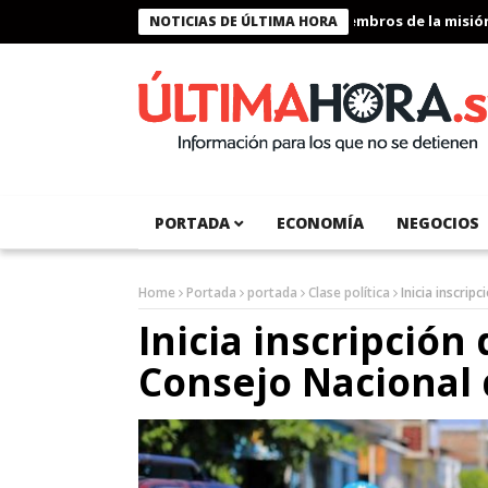
Presidente Bukele condecora a miembros de la misión hum
NOTICIAS DE ÚLTIMA HORA
PORTADA
ECONOMÍA
NEGOCIOS
Home
Portada
portada
Clase política
Inicia inscrip
Inicia inscripción
Consejo Nacional