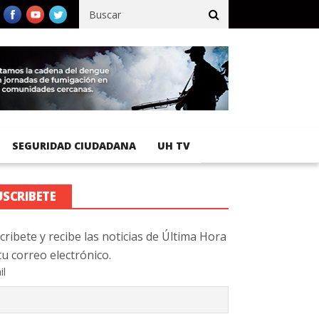
fico registra 92 % de avance en obras de terracería
Aeropuerto I
SEGURIDAD CIUDADANA
UH TV
USCRIBETE
cribete y recibe las noticias de Última Hora
tu correo electrónico.
il