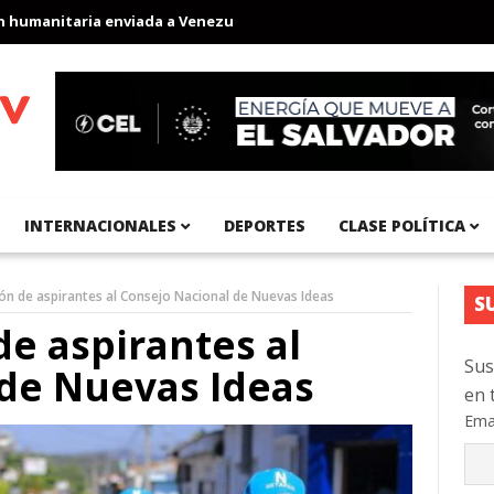
anitaria enviada a Venezuela
Aeropuerto Internacional del Pací
INTERNACIONALES
DEPORTES
CLASE POLÍTICA
ción de aspirantes al Consejo Nacional de Nuevas Ideas
S
 de aspirantes al
Sus
 de Nuevas Ideas
en 
Ema