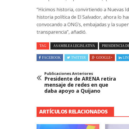
“Hicimos historia, convirtiendo a Nuevas Id
historia política de El Salvador, ahora lo
convocando a ONG’s, embajadas y la super
transparencia”, añadió.
TAG
ASAMBLEA LEGISLATIVA
PRESIDENCIA D
FACEBOOK
TWITTER
GOOGLE+
LIN
Publicaciones Anteriores
Presidente de ARENA retira
mensaje de redes en que
daba apoyo a Quijano
ARTÍCULOS RELACIONADOS