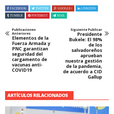
FACEBOOK
TWITTER
GOOGLE+
LINKEDIN
TUMBLR
PINTEREST
MAIL
Publicaciones
Siguiente Publicar
Anteriores
Presidente
Elementos de la
Bukele: El 98%
Fuerza Armada y
de los
PNC garantizan
salvadoreños
seguridad del
aprueban
cargamento de
nuestra gestión
vacunas anti-
de la pandemia,
COVID19
de acuerdo a CID
Gallup
ARTÍCULOS RELACIONADOS