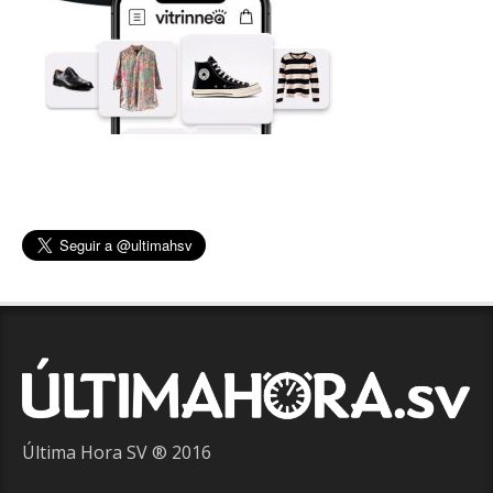
Última Hora SV ® 2016