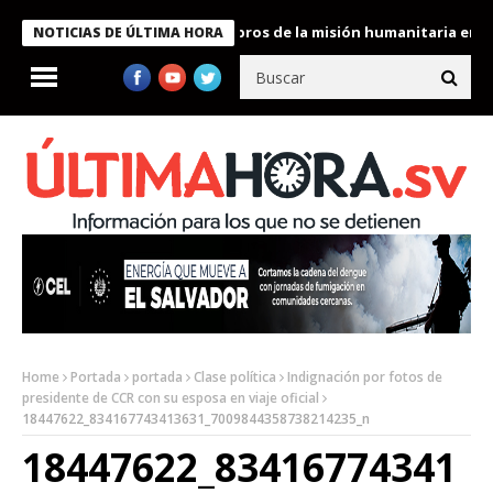
te Bukele condecora a miembros de la misión humanitaria enviada
NOTICIAS DE ÚLTIMA HORA
Home
Portada
portada
Clase política
Indignación por fotos de
presidente de CCR con su esposa en viaje oficial
18447622_834167743413631_7009844358738214235_n
18447622_83416774341