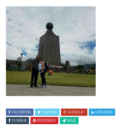
FACEBOOK
TWITTER
GOOGLE+
LINKEDIN
TUMBLR
PINTEREST
MAIL