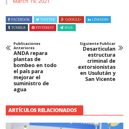
March 19, 2021
FACEBOOK
TWITTER
GOOGLE+
LINKEDIN
TUMBLR
PINTEREST
MAIL
Publicaciones
Siguiente Publicar
Anteriores
Desarticulan
ANDA repara
estructura
plantas de
criminal de
bombeo en todo
extorsionistas
el país para
en Usulután y
mejorar el
San Vicente
suministro de
agua
ARTÍCULOS RELACIONADOS