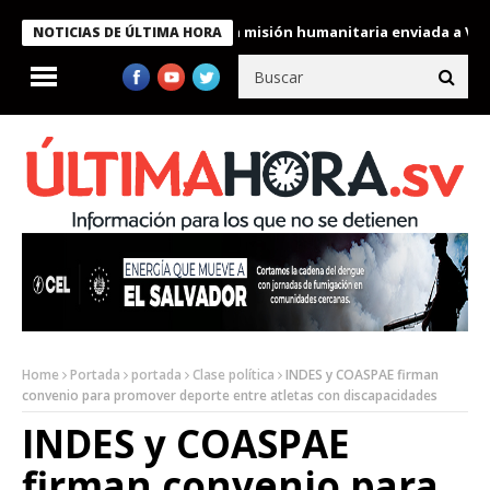
 condecora a miembros de la misión humanitaria enviada a Venezu
NOTICIAS DE ÚLTIMA HORA
Home
Portada
portada
Clase política
INDES y COASPAE firman
convenio para promover deporte entre atletas con discapacidades
INDES y COASPAE
firman convenio para