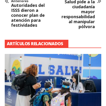
Anteriores
Salud pide a la
Autoridades del
ciudadanía
ISSS dieron a
mayor
conocer plan de
responsabilidad
atención para
al manipular
festividades
pólvora
ARTÍCULOS RELACIONADOS