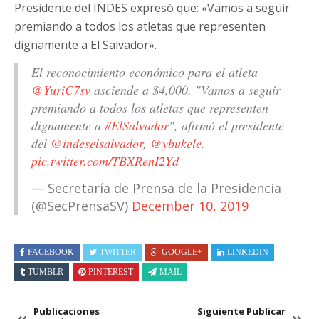
Presidente del INDES expresó que: «Vamos a seguir
premiando a todos los atletas que representen
dignamente a El Salvador».
El reconocimiento económico para el atleta
@YuriC7sv
asciende a $4,000. "Vamos a seguir
premiando a todos los atletas que representen
dignamente a
#ElSalvador
", afirmó el presidente
del
@indeselsalvador
,
@ybukele
.
pic.twitter.com/TBXRenI2Yd
— Secretaría de Prensa de la Presidencia
(@SecPrensaSV)
December 10, 2019
FACEBOOK
TWITTER
GOOGLE+
LINKEDIN
TUMBLR
PINTEREST
MAIL
Publicaciones
Siguiente Publicar