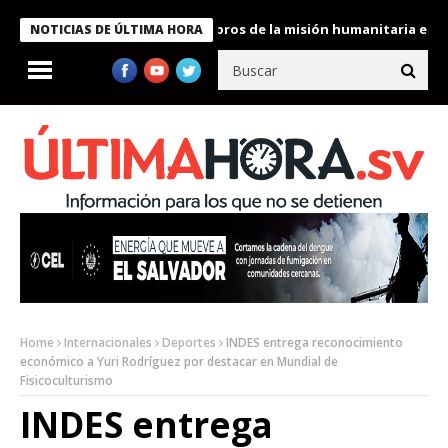
e Bukele condecora a miembros de la misión humanitaria enviada 
NOTICIAS DE ÚLTIMA HORA
Home
Internacionales
Deportes
INDES entrega reconocimiento
económico a Yuri Rodríguez por destacar en Mundial de
Fisicoculturismo
INDES entrega