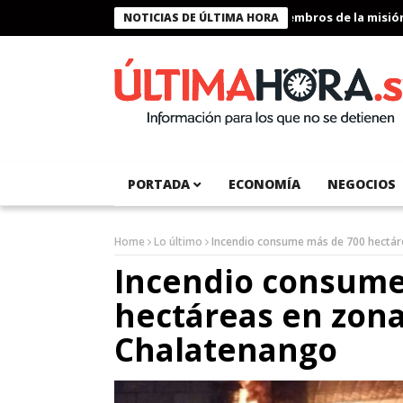
Presidente Bukele condecora a miembros de la misión hum
NOTICIAS DE ÚLTIMA HORA
PORTADA
ECONOMÍA
NEGOCIOS
Home
Lo último
Incendio consume más de 700 hectáre
Incendio consume
hectáreas en zona 
Chalatenango