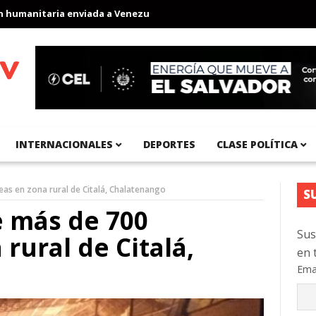
anitaria enviada a Venezuela
Aeropuerto Internacional del Pací
INTERNACIONALES
DEPORTES
CLASE POLÍTICA
as en zona rural de Citalá, Chalatenango
S
 más de 700
Sus
rural de Citalá,
en 
Ema