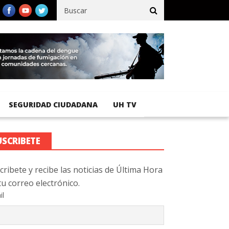
fico registra 92 % de avance en obras de terracería
Aeropuerto 
SEGURIDAD CIUDADANA
UH TV
USCRIBETE
cribete y recibe las noticias de Última Hora
tu correo electrónico.
il