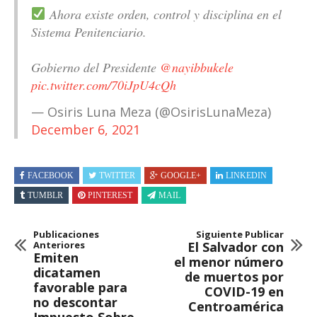
Ahora existe orden, control y disciplina en el
Sistema Penitenciario.
Gobierno del Presidente
@nayibbukele
pic.twitter.com/70iJpU4cQh
— Osiris Luna Meza (@OsirisLunaMeza)
December 6, 2021
FACEBOOK
TWITTER
GOOGLE+
LINKEDIN
TUMBLR
PINTEREST
MAIL
Publicaciones
Siguiente Publicar
Anteriores
El Salvador con
Emiten
el menor número
dicatamen
de muertos por
favorable para
COVID-19 en
no descontar
Centroamérica