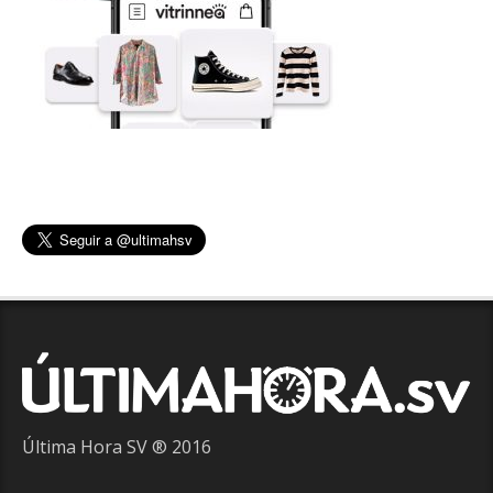
Última Hora SV ® 2016