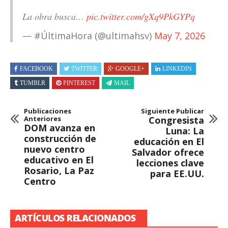
La obra busca…
pic.twitter.com/gXq9PkGYPq
— #ÚltimaHora (@ultimahsv)
May 7, 2026
FACEBOOK
TWITTER
GOOGLE+
LINKEDIN
TUMBLR
PINTEREST
MAIL
Publicaciones
Siguiente Publicar
Anteriores
Congresista
DOM avanza en
Luna: La
construcción de
educación en El
nuevo centro
Salvador ofrece
educativo en El
lecciones clave
Rosario, La Paz
para EE.UU.
Centro
ARTÍCULOS RELACIONADOS