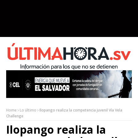
Home
Lo último
Ilopango realiza la competencia juvenil Vía Vela
Challenge
Ilopango realiza la