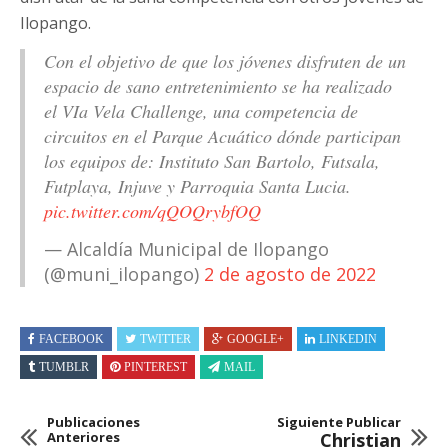
Ilopango.
Con el objetivo de que los jóvenes disfruten de un
espacio de sano entretenimiento se ha realizado
el VIa Vela Challenge, una competencia de
circuitos en el Parque Acuático dónde participan
los equipos de: Instituto San Bartolo, Futsala,
Futplaya, Injuve y Parroquia Santa Lucia.
pic.twitter.com/qQOQrybfOQ
— Alcaldía Municipal de Ilopango
(@muni_ilopango)
2 de agosto de 2022
FACEBOOK
TWITTER
GOOGLE+
LINKEDIN
TUMBLR
PINTEREST
MAIL
Publicaciones
Siguiente Publicar
Anteriores
Christian