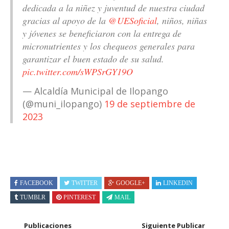
dedicada a la niñez y juventud de nuestra ciudad
gracias al apoyo de la
@UESoficial
, niños, niñas
y jóvenes se beneficiaron con la entrega de
micronutrientes y los chequeos generales para
garantizar el buen estado de su salud.
pic.twitter.com/sWPSrGY19O
— Alcaldía Municipal de Ilopango
(@muni_ilopango)
19 de septiembre de
2023
FACEBOOK
TWITTER
GOOGLE+
LINKEDIN
TUMBLR
PINTEREST
MAIL
Publicaciones
Siguiente Publicar