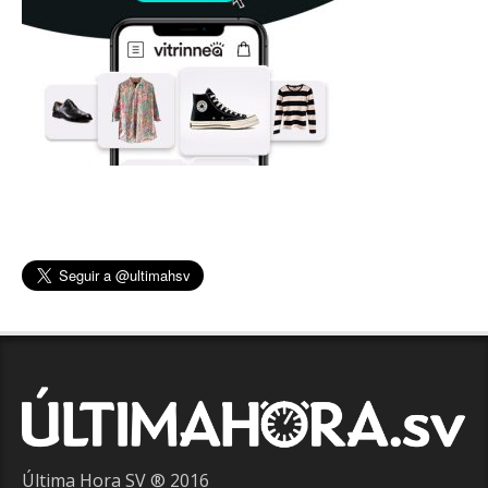
Última Hora SV ® 2016