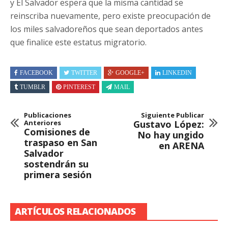
y El Salvador espera que la misma cantidad se
reinscriba nuevamente, pero existe preocupación de
los miles salvadoreños que sean deportados antes
que finalice este estatus migratorio.
FACEBOOK
TWITTER
GOOGLE+
LINKEDIN
TUMBLR
PINTEREST
MAIL
Publicaciones
Siguiente Publicar
Anteriores
Gustavo López:
Comisiones de
No hay ungido
traspaso en San
en ARENA
Salvador
sostendrán su
primera sesión
ARTÍCULOS RELACIONADOS