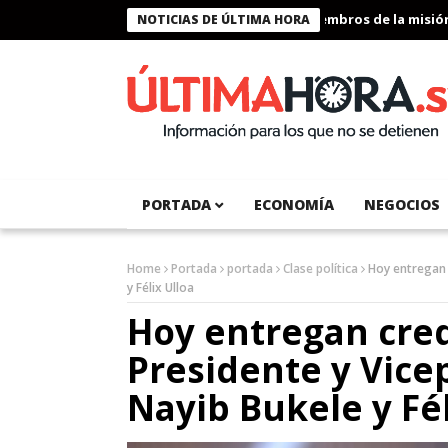
Presidente Bukele condecora a miembros de la misión hu
NOTICIAS DE ÚLTIMA HORA
PORTADA
ECONOMÍA
NEGOCIOS
Home
Portada
portada
Clase política
Hoy entregan 
y Félix Ulloa
Hoy entregan cred
Presidente y Vice
Nayib Bukele y Fél