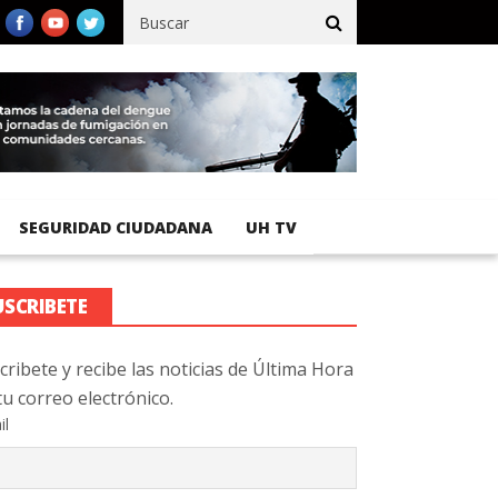
fico registra 92 % de avance en obras de terracería
Aeropuerto 
SEGURIDAD CIUDADANA
UH TV
USCRIBETE
cribete y recibe las noticias de Última Hora
tu correo electrónico.
il