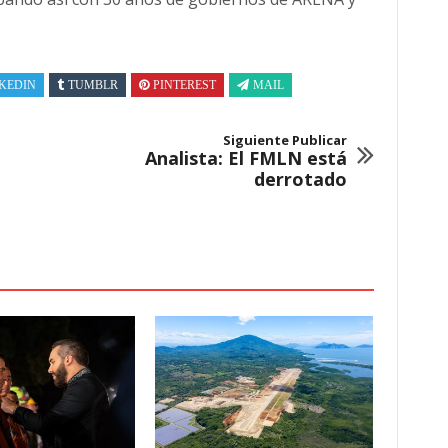
KEDIN
TUMBLR
PINTEREST
MAIL
Siguiente Publicar
Analista: El FMLN está
derrotado