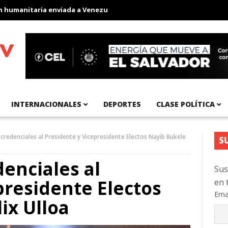
manitaria enviada a Venezuela
Aeropuerto Internacional del Pací
INTERNACIONALES
DEPORTES
CLASE POLÍTICA
credenciales al Presidente y Vicepresidente Electos Nayib Bukele
S
enciales al
Sus
presidente Electos
en 
Ema
ix Ulloa