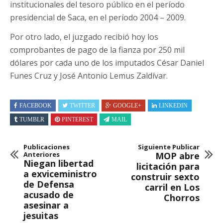
institucionales del tesoro público en el período
presidencial de Saca, en el período 2004 – 2009.
Por otro lado, el juzgado recibió hoy los
comprobantes de pago de la fianza por 250 mil
dólares por cada uno de los imputados César Daniel
Funes Cruz y José Antonio Lemus Zaldívar.
FACEBOOK
TWITTER
GOOGLE+
LINKEDIN
TUMBLR
PINTEREST
MAIL
Publicaciones
Siguiente Publicar
Anteriores
MOP abre
Niegan libertad
licitación para
a exviceministro
construir sexto
de Defensa
carril en Los
acusado de
Chorros
asesinar a
jesuitas