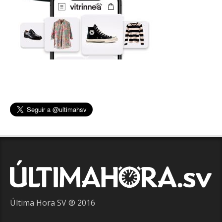
Última Hora SV ® 2016