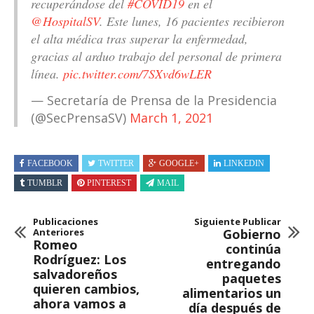
recuperándose del
#COVID19
en el
@HospitalSV
. Este lunes, 16 pacientes recibieron
el alta médica tras superar la enfermedad,
gracias al arduo trabajo del personal de primera
línea.
pic.twitter.com/7SXvd6wLER
— Secretaría de Prensa de la Presidencia
(@SecPrensaSV)
March 1, 2021
FACEBOOK
TWITTER
GOOGLE+
LINKEDIN
TUMBLR
PINTEREST
MAIL
Publicaciones
Siguiente Publicar
Anteriores
Gobierno
Romeo
continúa
Rodríguez: Los
entregando
salvadoreños
paquetes
quieren cambios,
alimentarios un
ahora vamos a
día después de