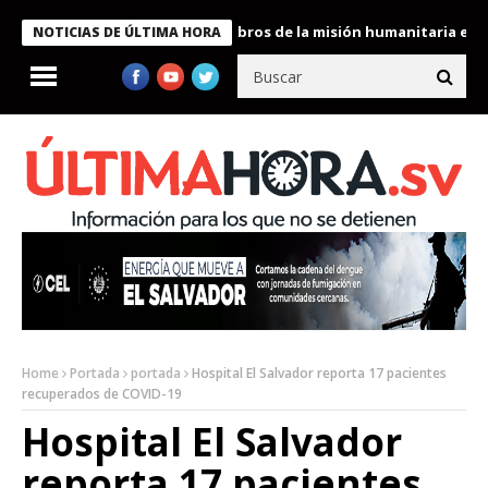
te Bukele condecora a miembros de la misión humanitaria enviada
NOTICIAS DE ÚLTIMA HORA
Home
Portada
portada
Hospital El Salvador reporta 17 pacientes
recuperados de COVID-19
Hospital El Salvador
reporta 17 pacientes