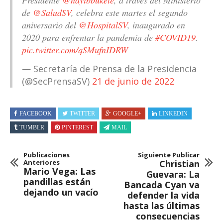
de
@SaludSV
, celebra este martes el segundo
aniversario del
@HospitalSV
, inaugurado en
2020 para enfrentar la pandemia de
#COVID19
.
pic.twitter.com/qSMufnIDRW
— Secretaría de Prensa de la Presidencia
(@SecPrensaSV)
21 de junio de 2022
FACEBOOK
TWITTER
GOOGLE+
LINKEDIN
TUMBLR
PINTEREST
MAIL
Publicaciones
Siguiente Publicar
Anteriores
Christian
Mario Vega: Las
Guevara: La
pandillas están
Bancada Cyan va
dejando un vacío
defender la vida
hasta las últimas
consecuencias