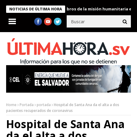
te Bukele condecora a miembros de la misión humanitaria enviada
NOTICIAS DE ÚLTIMA HORA
Home
Portada
portada
Hospital de Santa Ana da el alta a dos
pacientes recuperados de coronavirus
Hospital de Santa Ana
da el alta a dos