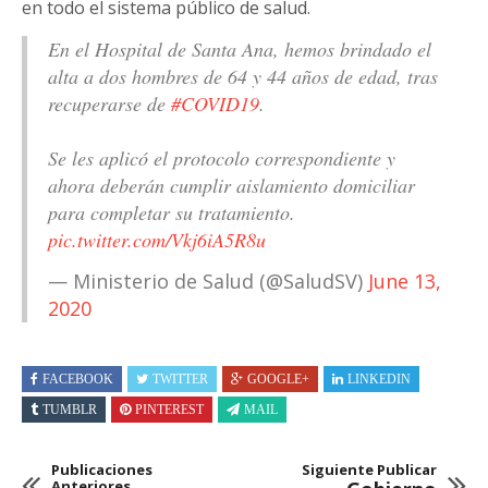
en todo el sistema público de salud.
En el Hospital de Santa Ana, hemos brindado el
alta a dos hombres de 64 y 44 años de edad, tras
recuperarse de
#COVID19
.
Se les aplicó el protocolo correspondiente y
ahora deberán cumplir aislamiento domiciliar
para completar su tratamiento.
pic.twitter.com/Vkj6iA5R8u
— Ministerio de Salud (@SaludSV)
June 13,
2020
FACEBOOK
TWITTER
GOOGLE+
LINKEDIN
TUMBLR
PINTEREST
MAIL
Publicaciones
Siguiente Publicar
Anteriores