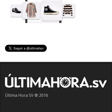
Última Hora SV ® 2016