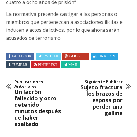
cuatro a ocho años de prisión”
La normativa pretende castigar a las personas o
miembros que pertenezcan a asociaciones ilícitas e
inducen a actos delictivos, por lo que ahora serán
acusados de terrorismo.
FACEBOOK
TWITTER
GOOGLE+
LINKEDIN
TUMBLR
PINTEREST
MAIL
Publicaciones
Siguiente Publicar
Anteriores
Sujeto fractura
Un ladrón
los brazos de
fallecido y otro
esposa por
detenido
perder una
minutos después
gallina
de haber
asaltado