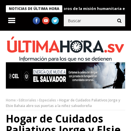
te Bukele condecora a miembros de la misión humanitaria enviada
NOTICIAS DE ÚLTIMA HORA
Home
Editoriales
Especiales
Hogar de Cuidados Paliativos Jorge y
Elsie Bahaia abre sus puertas a la niñez salvadoreña
Hogar de Cuidados
Paliativos Jorge y Elsie