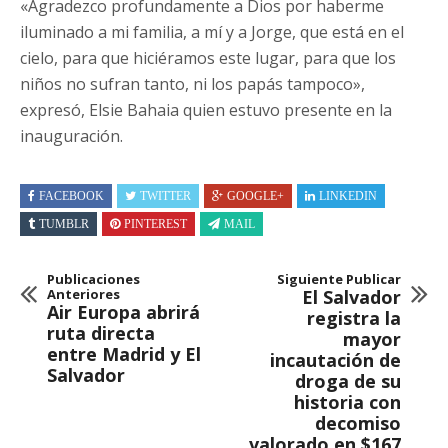
«Agradezco profundamente a Dios por haberme
iluminado a mi familia, a mí y a Jorge, que está en el
cielo, para que hiciéramos este lugar, para que los
niños no sufran tanto, ni los papás tampoco»,
expresó, Elsie Bahaia quien estuvo presente en la
inauguración.
FACEBOOK
TWITTER
GOOGLE+
LINKEDIN
TUMBLR
PINTEREST
MAIL
Publicaciones
Siguiente Publicar
Anteriores
El Salvador
Air Europa abrirá
registra la
ruta directa
mayor
entre Madrid y El
incautación de
Salvador
droga de su
historia con
decomiso
valorado en $167