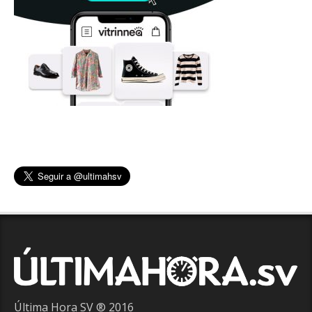
Última Hora SV ® 2016