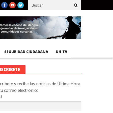
cífico registra 92 % de avance en obras de terracería
Aeropuerto
SEGURIDAD CIUDADANA
UH TV
USCRIBETE
cribete y recibe las noticias de Última Hora
tu correo electrónico.
il