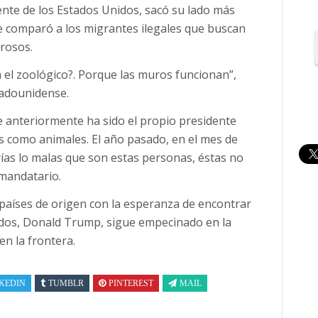
dente de los Estados Unidos, sacó su lado más
nde comparó a los migrantes ilegales que buscan
grosos.
 el zoológico?. Porque las muros funcionan”,
tadounidense.
ue anteriormente ha sido el propio presidente
s como animales. El año pasado, en el mes de
as lo malas que son estas personas, éstas no
 mandatario.
aíses de origen con la esperanza de encontrar
dos, Donald Trump, sigue empecinado en la
en la frontera.
KEDIN
TUMBLR
PINTEREST
MAIL