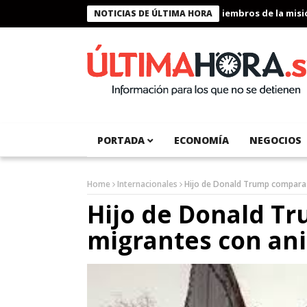
Presidente Bukele condecora a miembros de la misión h
NOTICIAS DE ÚLTIMA HORA
PORTADA
ECONOMÍA
NEGOCIOS
Home
Internacionales
Hijo de Donald Trump compara 
Hijo de Donald Tr
migrantes con an