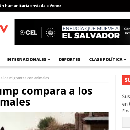
umanitaria enviada a Venezuela
Aeropuerto Internacional del Pa
INTERNACIONALES
DEPORTES
CLASE POLÍTICA
a los migrantes con animales
S
ump compara a los
Sus
imales
en 
Ema