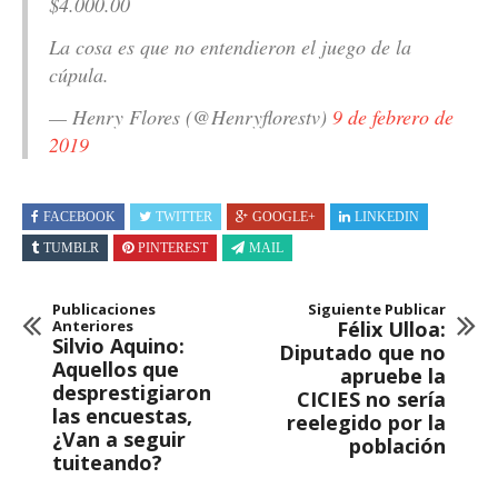
$4.000.00
La cosa es que no entendieron el juego de la
cúpula.
— Henry Flores (@Henryflorestv)
9 de febrero de
2019
FACEBOOK
TWITTER
GOOGLE+
LINKEDIN
TUMBLR
PINTEREST
MAIL
Publicaciones
Siguiente Publicar
Anteriores
Félix Ulloa:
Silvio Aquino:
Diputado que no
Aquellos que
apruebe la
desprestigiaron
CICIES no sería
las encuestas,
reelegido por la
¿Van a seguir
población
tuiteando?