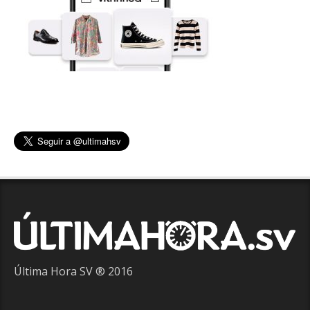
Última Hora SV ® 2016