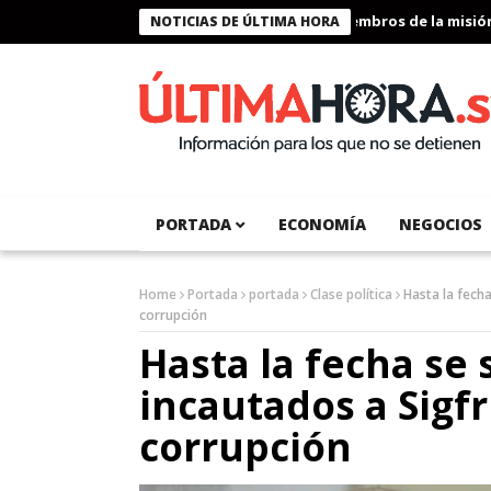
Presidente Bukele condecora a miembros de la misión hu
NOTICIAS DE ÚLTIMA HORA
PORTADA
ECONOMÍA
NEGOCIOS
Home
Portada
portada
Clase política
Hasta la fech
corrupción
Hasta la fecha se
incautados a Sigfr
corrupción