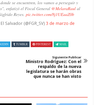
donde se encuentren, los vamos a perseguir y
s", enfatizó el Fiscal General
@MelaraRaul
al
Sigfrido Reyes.
pic.twitter.com/8j1UEaaZ0b
a El Salvador (@FGR_SV)
3 de marzo de
KEDIN
TUMBLR
PINTEREST
MAIL
Siguiente Publicar
Ministro Rodríguez: Con el
respaldo de la nueva
legislatura se harán obras
que nunca se han visto