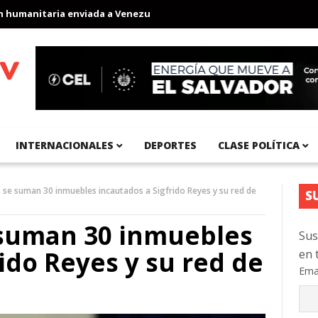
manitaria enviada a Venezuela
Aeropuerto Internacional del Pac
INTERNACIONALES
DEPORTES
CLASE POLÍTICA
a se suman 30 inmuebles incautados a Sigfrido Reyes y su red de
S
 suman 30 inmuebles
Sus
ido Reyes y su red de
en 
Ema