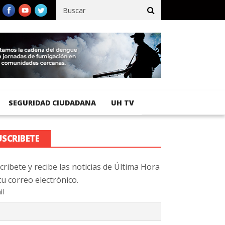
ífico registra 92 % de avance en obras de terracería
Aeropuerto 
SEGURIDAD CIUDADANA
UH TV
USCRIBETE
cribete y recibe las noticias de Última Hora
tu correo electrónico.
il