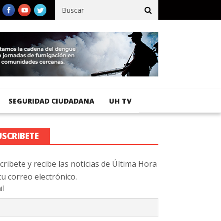
fico registra 92 % de avance en obras de terracería
Aeropuerto 
SEGURIDAD CIUDADANA
UH TV
USCRIBETE
cribete y recibe las noticias de Última Hora
tu correo electrónico.
il