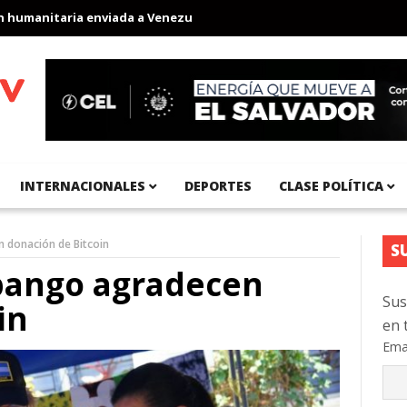
anitaria enviada a Venezuela
Aeropuerto Internacional del Pací
INTERNACIONALES
DEPORTES
CLASE POLÍTICA
 donación de Bitcoin
S
opango agradecen
Sus
in
en 
Ema