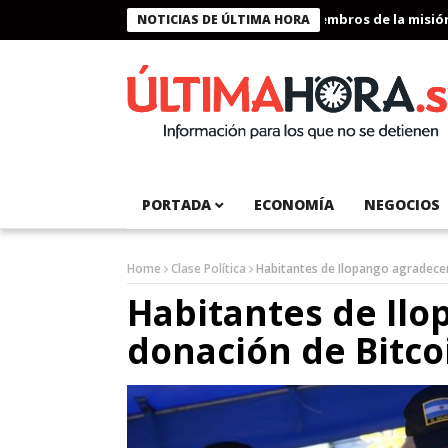
Presidente Bukele condecora a miembros de la misión hum
NOTICIAS DE ÚLTIMA HORA
PORTADA
ECONOMÍA
NEGOCIOS
Home
Clase Política
Habitantes de Ilopango agradecen
Habitantes de Il
donación de Bitco