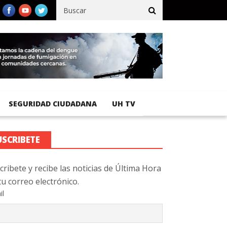
fico registra 92 % de avance en obras de terracería
Aeropuerto I
SEGURIDAD CIUDADANA
UH TV
USCRIBETE
cribete y recibe las noticias de Última Hora
tu correo electrónico.
il