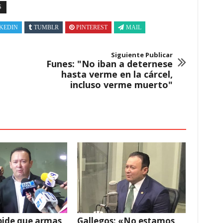
S
KEDIN
TUMBLR
PINTEREST
MAIL
Siguiente Publicar
Funes: "No iban a deternese
hasta verme en la cárcel,
incluso verme muerto"
pide que armas
Gallegos: «No estamos