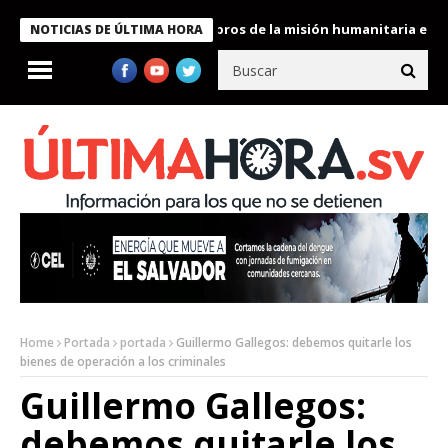
te Bukele condecora a miembros de la misión humanitaria enviada
NOTICIAS DE ÚLTIMA HORA
Home
Portada
portada
Guillermo Gallegos: debemos quitarle los
bienes de operación a los criminales
Guillermo Gallegos:
debemos quitarle los