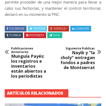
permite proceder de una mejor manera para llevar a
cabo sus fechorías, y mantener el control territorial,
declaró en su momento la PNC.
FACEBOOK
TWITTER
GOOGLE+
LINKEDIN
TUMBLR
PINTEREST
MAIL
Publicaciones
Siguiente Publicar
Anteriores
Nayib y "la
Munguía Payés:
choly" entregan
los registros e
fondos a padres
inventarios
de Montserrat
están abiertos a
los periodistas
ARTÍCULOS RELACIONADOS