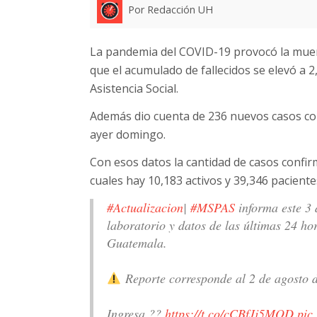
Por Redacción UH
La pandemia del COVID-19 provocó la muert
que el acumulado de fallecidos se elevó a 2
Asistencia Social.
Además dio cuenta de 236 nuevos casos con
ayer domingo.
Con esos datos la cantidad de casos confi
cuales hay 10,183 activos y 39,346 pacient
#Actualizacion
|
#MSPAS
informa este 3 
laboratorio y datos de las últimas 24 ho
Guatemala.
Reporte corresponde al 2 de agosto 
Ingresa ??
https://t.co/cCBfJj5MQD
pic