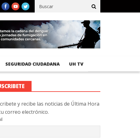
ico registra 92 % de avance en obras de terracería
Aeropuerto I
SEGURIDAD CIUDADANA
UH TV
USCRIBETE
cribete y recibe las noticias de Última Hora
tu correo electrónico.
il