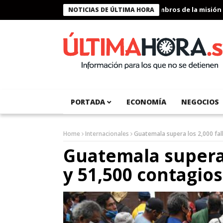
Presidente Bukele condecora a miembros de la misión huma
NOTICIAS DE ÚLTIMA HORA
PORTADA
ECONOMÍA
NEGOCIOS
Home
Internacionales
Guatemala supera los 2,000 fal
Guatemala supera 
y 51,500 contagio