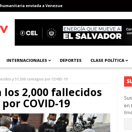
nitaria enviada a Venezuela
Aeropuerto Internacional del Pacíf
INTERNACIONALES
DEPORTES
CLASE POLÍTICA
lecidos y 51,500 contagios por COVID-19
S
los 2,000 fallecidos
Sus
s por COVID-19
en 
Ema