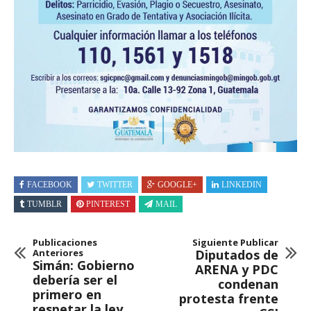
FACEBOOK
TWITTER
GOOGLE+
LINKEDIN
TUMBLR
PINTEREST
MAIL
Publicaciones
Siguiente Publicar
Anteriores
Diputados de
Simán: Gobierno
ARENA y PDC
debería ser el
condenan
primero en
protesta frente
respetar la ley