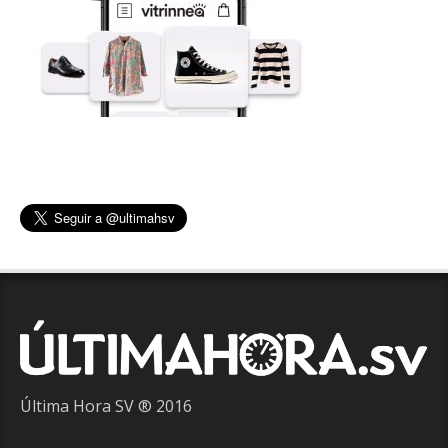
Última Hora SV ® 2016